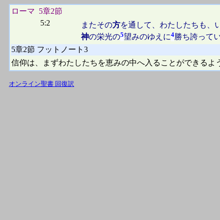
ローマ 5章2節
5:2
またその
方
を通して、わたしたちも、
5
4
神
の栄光の
望みのゆえに
勝ち誇って
5章2節 フットノート3
信仰は、まずわたしたちを恵みの中へ入ることができるよ
オンライン聖書 回復訳