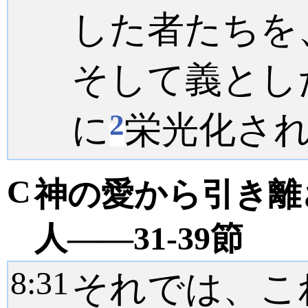
した者たちを
そして義とし
2
に
栄光化さ
C
神の愛から引き離
人――31-39節
8:
31
それでは、こ