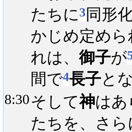
3
たちに
同形
かじめ定めら
れは、
御子
が
4
間で
長子
と
8:
30
そして
神
はあ
たちを、さら