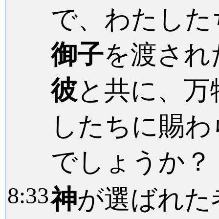
で、わたした
御子
を渡され
彼
と共に、万
したちに賜わ
でしょうか？
8:
33
神
が選ばれた