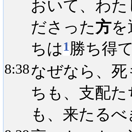
おいて、わた
ださった
方
を
1
ちは
勝ち得
8:
38
なぜなら、死
ちも、支配た
も、来たるべ