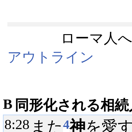
ローマ人へ
アウトライン
B
同形化される相続人
8:
28
4
また
神
を愛