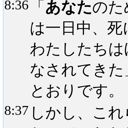
8:
36
「
あなた
のた
は一日中、死
わたしたちは
なされてきた
とおりです。
8:
37
しかし、これ