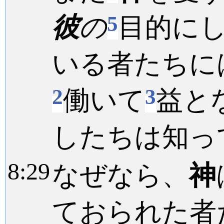
5
彼
の
目的に
いる者たちに
2
3
働いて
益と
したちは知っ
8:
29
なぜなら、
神
ておられた者