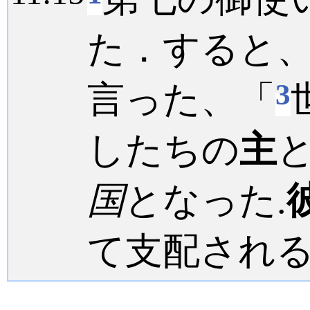
た．すると
3
言った、「
したちの
主
国
となった.
て支配され