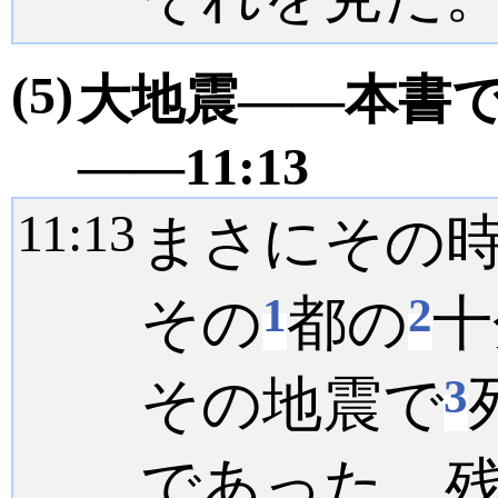
(5)
大地震――本書
――11:13
11:
13
まさにその
1
2
その
都の
十
3
その地震で
であった。