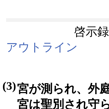
啓示録
アウトライン
(3)
宮が測られ、外
宮は聖別され守