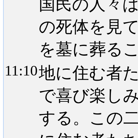
国民の人々
の死体を見
を墓に葬る
11:
10
地に住む者
で喜び楽し
する。この