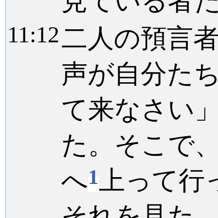
見ている者
11:
12
二人の預言
声が自分た
て来なさい
た。そこで
1
へ
上って行
それを見た