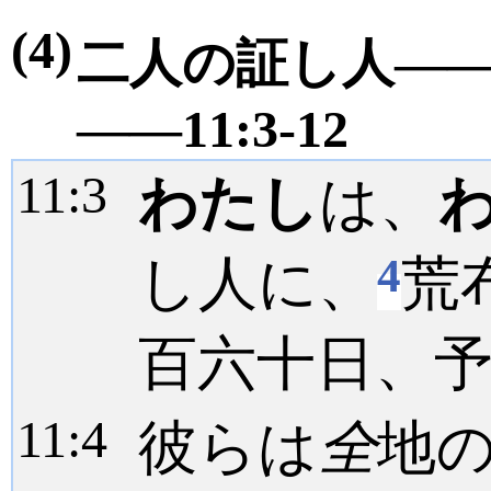
(4)
二人の証し人―
――11:3-12
11:
3
わたし
は、
4
し人に、
荒
百六十日、
11:
4
彼らは
全
地