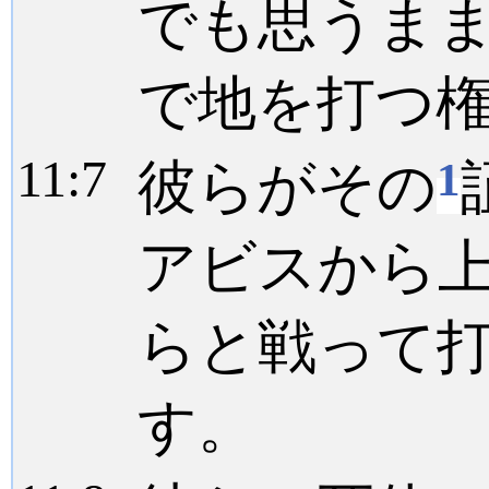
でも思うま
で地を打つ
11:
7
1
彼らがその
アビスから
らと戦って
す。