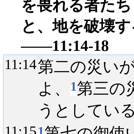
を畏れる者たち
と、地を破壊す
――11:14-18
11:
14
第二の災い
1
よ、
第三の
うとしてい
11:
15
1
第七の御使