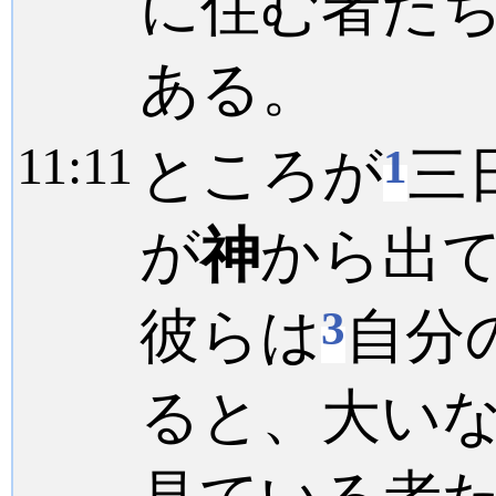
に住む者た
ある。
11:
11
1
ところが
三
が
神
から出
3
彼らは
自分
ると、大い