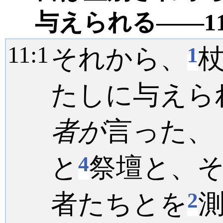
与えられる――11:
11:
1
1
それから、
たしに与えら
者が
言った、
4
と
祭壇と、
2
者たちとを