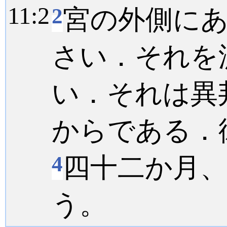
11:
2
2
宮の外側に
さい．それを
い．それは異
からである．
4
四十二か月
う。