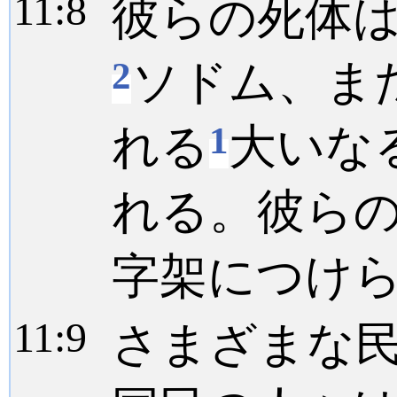
11:
8
彼らの死体
2
ソドム、ま
1
れる
大いな
れる。彼ら
字架につけ
11:
9
さまざまな