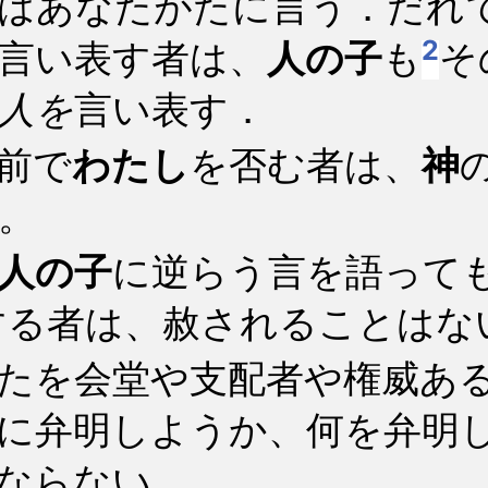
はあなたがたに言う．だれ
2
言い表す者は、
人の子
も
そ
人を
言い表す．
前で
わたし
を否む者は、
神
。
人の子
に逆らう言を語って
する者は、赦されることはな
たを会堂や支配者や権威あ
に弁明しようか、何を弁明
ならない．