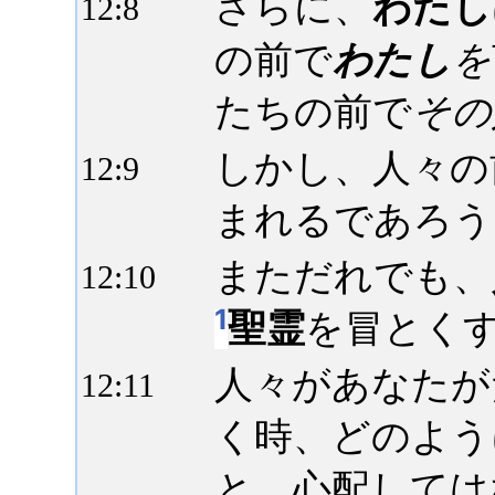
さらに、
わたし
12:
8
の前で
わたし
を
たちの前で
その
しかし、人々の
12:
9
まれるであろう
まただれでも、
12:
10
1
聖霊
を冒とく
人々があなたが
12:
11
く時、どのよう
と、心配しては