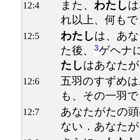
また、
わたし
は
12:
4
れ以上、何もで
わたし
は、あな
12:
5
3
た後、
ゲヘナ
たし
はあなたが
五羽のすずめは
12:
6
も、その一羽で
あなたがたの頭
12:
7
ない．あなたが