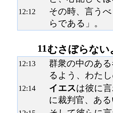
その時、言うべ
12:
12
らである」。
11
むさぼらないよ
群衆の中のある
12:
13
るよう、わたし
イエス
は彼に言
12:
14
に裁判官、ある
そして彼らに言
12:
15