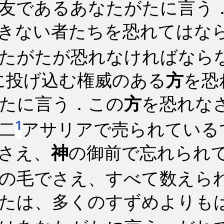
友であるあなたがたに言う
きない者たちを恐れてはな
たがたが恐れなければなら
に投げ込む権威のある
方
を恐
たに言う．この
方
を恐れな
1
二
アサリアで売られている
さえ、
神
の御前で忘れられ
の毛でさえ、すべて数えら
たは、多くのすずめよりも