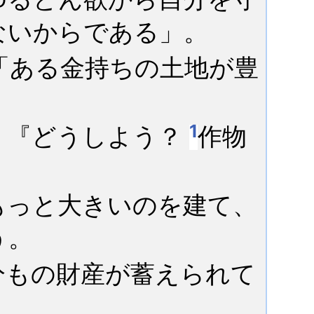
ないからである」。
「ある金持ちの土地が豊
1
、『どうしよう？
作物
もっと大きいのを建て、
う。
分もの財産が蓄えられて
。