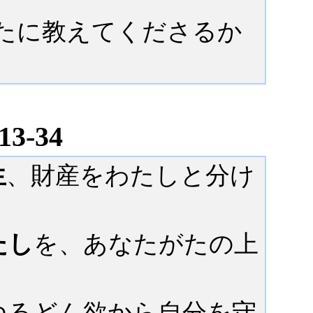
たに教えてくださるか
-34
生
、財産をわたしと分け
。
たし
を、あなたがたの上
」
ゆるどん欲から自分を守