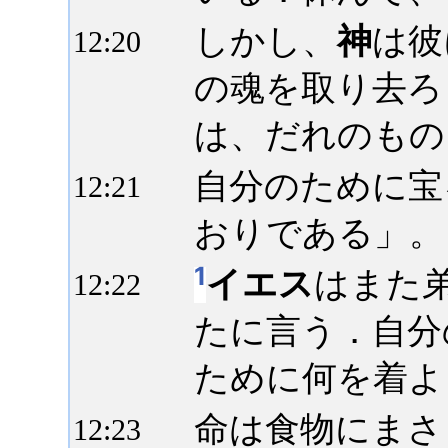
しかし、
神
は彼
12:
20
の魂を取り去ろ
は、だれのもの
自分のために宝
12:
21
おりである」。
1
イエス
はまた
12:
22
たに言う．自分
ために何を着よ
命は食物にまさ
12:
23