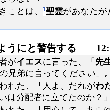
1
きことは、
聖霊
があなたが
うにと警告する――12:13
者が
イエス
に言った、「
先
の兄弟に言ってください」
われた、「人よ、だれが
わ
いは分配者に立てたのか？
われた、「用心して、あら