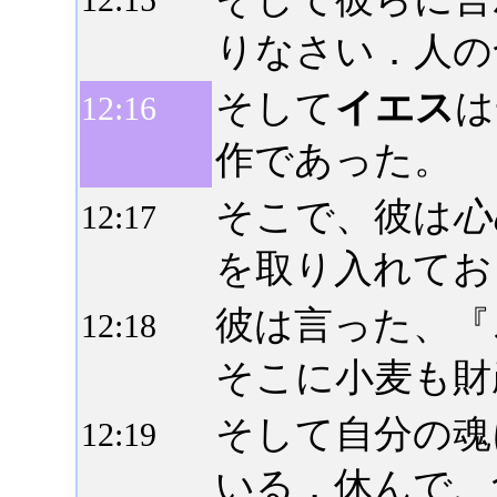
りなさい．人の
そして
イエス
は
12:
16
作であった。
そこで、彼は
心
12:
17
を取り入れてお
彼は言った、『
12:
18
そこに小麦も財
そして自分の魂
12:
19
いる．休んで、