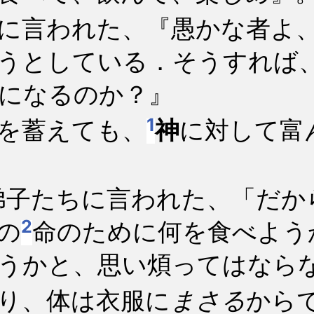
に言われた、『愚かな者よ
うとしている．そうすれば
になるのか？』
1
を蓄えても、
神
に対して富
弟子たちに言われた、「だか
2
の
命のために何を食べよう
うかと、思い煩ってはなら
り、体は衣服に
まさる
から