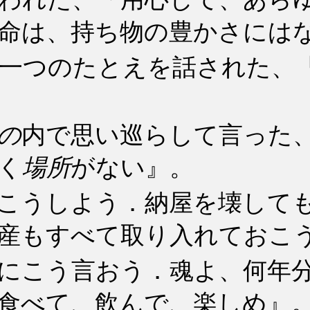
命は、持ち物の豊かさには
一つのたとえを話された、
の
内で思い巡らして言った
く
場所
がない』。
こうしよう．納屋を壊して
産もすべて取り入れておこ
にこう言おう．魂よ、何年
食べて、飲んで、楽しめ』