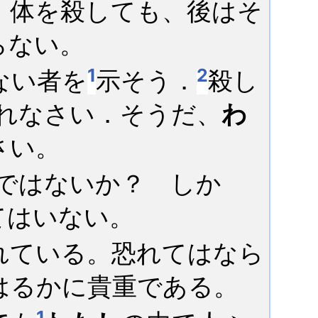
．体を殺しても、後はそ
らない。
1
2
ない者を
示そう．
殺し
れなさい．そうだ、
わ
さい。
ではないか？ しか
てはいない。
れている。恐れてはなら
はるかに貴重である。
1