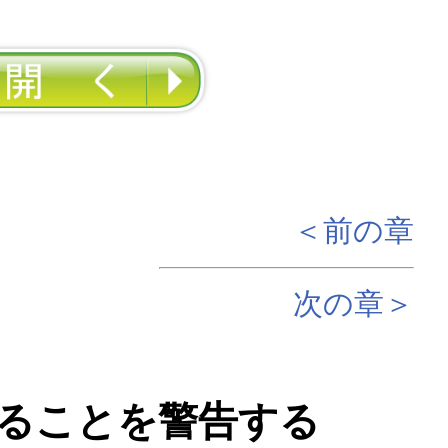
＜前の章
次の章＞
することを警告する