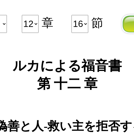
章
節
ルカによる福音書
第 十二 章
偽善と人-救い主を拒否