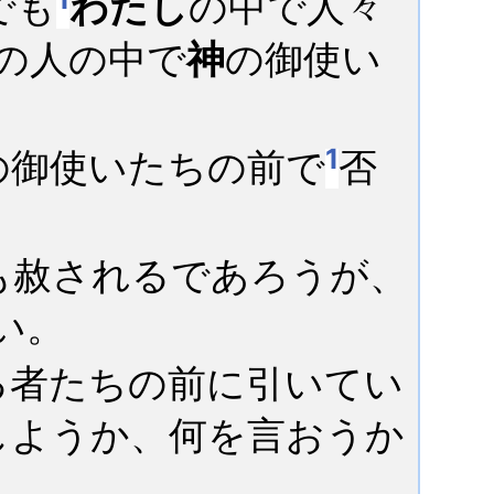
でも
わたし
の中で人々
の人の中で
神
の御使い
1
の御使いたちの前で
否
も赦されるであろうが、
い。
る者たちの前に引いてい
しようか、何を言おうか