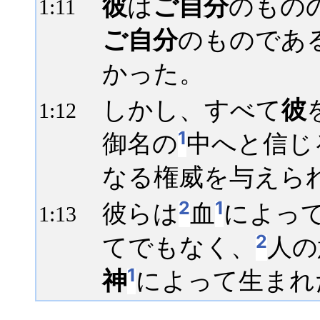
彼
は
ご自分
のもの
1:
11
ご自分
のものであ
かった。
しかし、すべて
彼
1:
12
1
御名の
中へと信じ
なる権威を与えら
2
1
彼らは
血
によっ
1:
13
2
てでもなく、
人の
1
神
によって生まれ