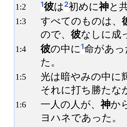
1
2
彼
は
初めに
神
と
1:
2
すべてのものは、
1:
3
ので、
彼
なしに成
1
彼
の中に
命があっ
1:
4
た。
光は暗やみの中に
1:
5
それに打ち勝たな
一人の人が、
神
か
1:
6
ヨハネであった。