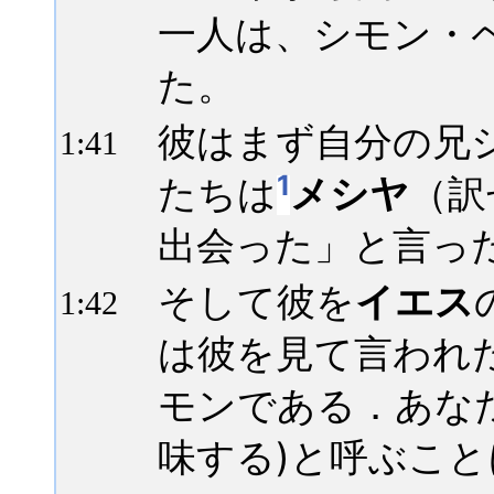
一人は、シモン・
た。
彼はまず自分の兄
1:
41
1
たちは
メシヤ
（訳
出会った」と言っ
そして彼を
イエス
1:
42
は彼を見て言われ
モンである．あな
味する)と呼ぶこ