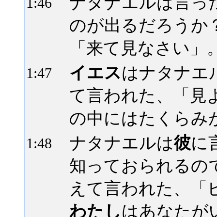
ナタナエルは言っ
1:
46
のが出るだろうか
「来て見なさい」
イエス
はナタナエ
1:
47
て言われた、「見
の中にはたくらみ
ナタナエルは
彼
に
1:
48
知っておられるの
えて言われた、「
わたし
はあなたが