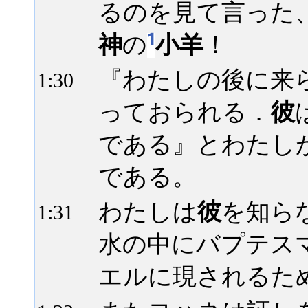
るのを見て言った
1
神
の
小羊
！
『わたしの後に来
1:
30
っておられる．
彼
である』とわたし
である。
わたしは
彼
を知ら
1:
31
水の中にバプテス
エルに現されるた