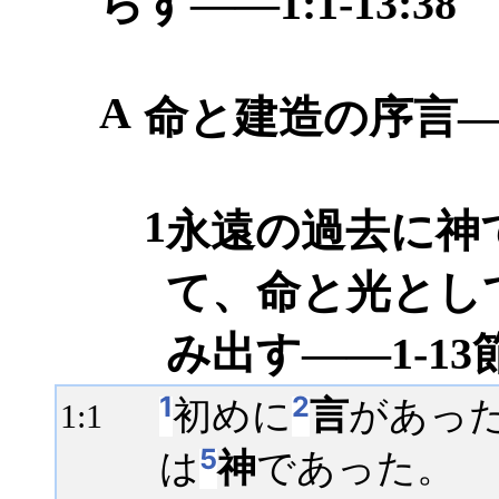
らす――1:1-13:38
A
命と建造の序言――1
1
永遠の過去に神
て、命と光とし
み出す――1-13
1
2
初めに
言
があっ
1:
1
5
は
神
であった。