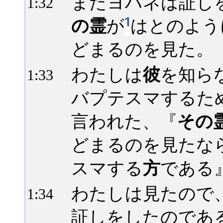
またヨハネは証し
1:
32
1
の霊
が
はとのよう
どまるのを見た。
わたしは
彼
を知ら
1:
33
バプテスマするた
言われた、『
その
どまるのを見たな
スマする
方
である
わたしは見たので
1:
34
証しをしたのであ