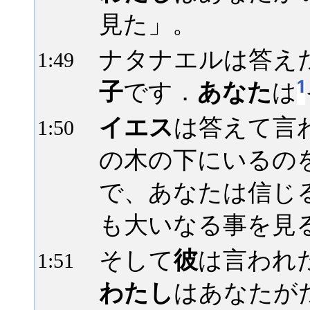
見た」。
ナタナエルは答え
1:
49
1
子
です．
あなた
は
イエス
は答えて言
1:
50
の木の下にいるの
で、あなたは信じ
も大いなる事を見
そして
彼
は言われ
1:
51
わたし
はあなたが