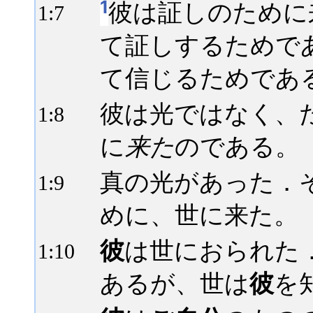
1
彼は証しのために
1:
7
て証しするためで
て信じるためであ
彼は光ではなく、
1:
8
に
来た
のである。
真の光があった．
1:
9
めに、世に来た。
彼
は世におられた
1:
10
あるが、世は
彼
を