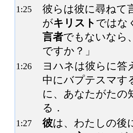
彼らは彼に尋ねて
1:
25
が
キリスト
ではな
言者
でもないなら
ですか？」
ヨハネは彼らに答
1:
26
中にバプテスマす
に、あなたがたの
る．
彼
は、わたしの後
1:
27