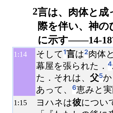
2
言は、肉体と成
際を伴い、神の
に示す――14-1
1
2
そして
言
は
肉体
1:
14
4
幕屋を張られた．
5
た．それは、
父
か
6
あって、
恵みと実
ヨハネは
彼
につい
1:
15