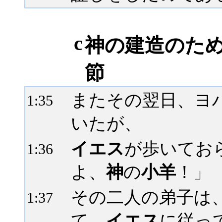
c
神の建造のため
節
またその翌日、ヨ
1:
35
いたが、
イエス
が歩いてお
1:
36
よ、
神
の
小羊
！」
その二人の弟子は
1:
37
て、
イエス
に従っ