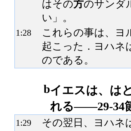
はその
方
のサンダ
い」。
これらの事は、ヨ
1:
28
起こった．ヨハネ
のである。
b
イエスは、は
れる――29-34
その翌日、ヨハネ
1:
29