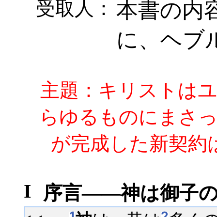
受取人：
本書の内
に、ヘブ
主題：キリストは
らゆるものにまさ
が完成した新契約
I
序言――神は御子の中
1
2