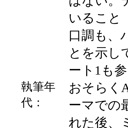
はない。
いること（
口調も、
とを示して
ート1も
執筆年
おそらくA
代：
ーマでの
れた後、ミ