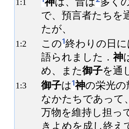
神
は、昔は
多く
1:
1
で、預言者たちを
たが、
1
この
終わりの日に
1:
2
語られました．
神
め、また
御子
を通
1
御子
は
神
の栄光の
1:
3
なかたちであって
万物を維持し担っ
きよめを成し終え