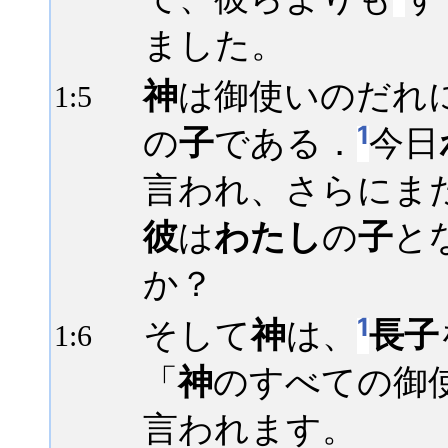
ました。
神
は御使いのだれ
1:
5
1
の
子
である．
今日
言われ、さらにま
彼
は
わたし
の
子
と
か？
1
そして
神
は、
長子
1:
6
「
神
のすべての御
言われます。