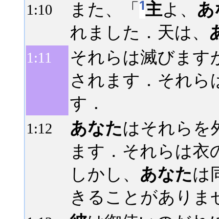
1
また、「
主
よ、
あ
1:
10
れました．天は、
それらは滅びます
1:
11
されます．それら
す．
あなた
はそれらを
1:
12
ます．それらは衣
しかし、
あなた
は
きることがありま