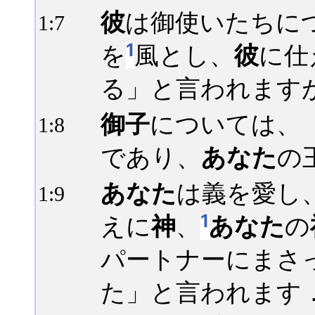
彼
は御使いたちに
1:
7
1
を
風とし、
彼
に仕
る」と言われます
御子
については、
1:
8
であり、
あなた
の
あなた
は義を愛し
1:
9
1
えに
神
、
あなた
の
パートナーにまさ
た」と言われます