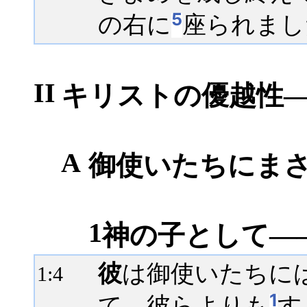
5
の右に
座られまし
II
キリストの優越性――1
A
御使いたちにまさっ
1
神の子として――
彼
は御使いたちに
1:
4
1
て、彼らよりも
す