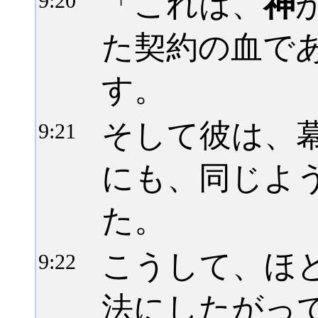
「これは、
神
9:
20
た契約の血で
す。
そして彼は、
9:
21
にも、同じよ
た。
こうして、ほ
9:
22
法にしたがっ