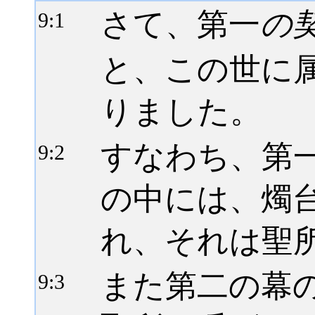
さて、第一
の
9:
1
と、この世に
りました。
すなわち、第
9:
2
の中には、燭
れ、それは聖
また第二の幕
9:
3