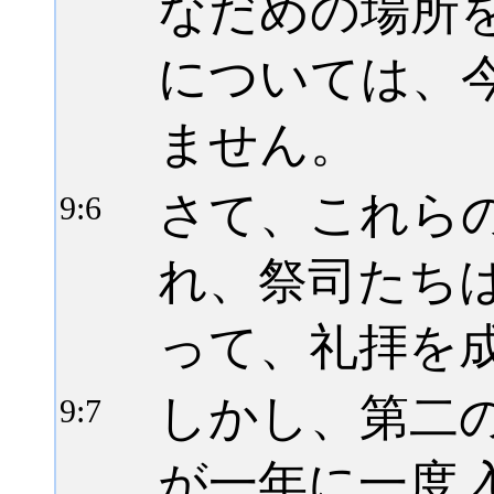
なだめの場所
については、
ません。
さて、これら
9:
6
れ、祭司たち
って、礼拝を
しかし、第二
9:
7
が一年に一度