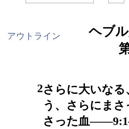
ヘブル
アウトライン
第
2
さらに大いなる
う、さらにまさ
さった血――9:1―