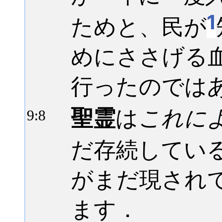
1
ためと、民が
めにささげる
行ったのでは
聖霊
は
これに
9:
8
だ存続してい
がまだ現され
ます．