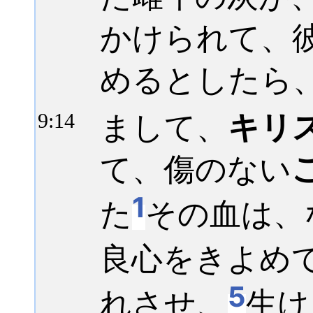
かけられて、
めるとしたら
まして、
キリ
9:
14
て、傷のない
1
た
その血は、
良心をきよめ
5
れさせ、
生け