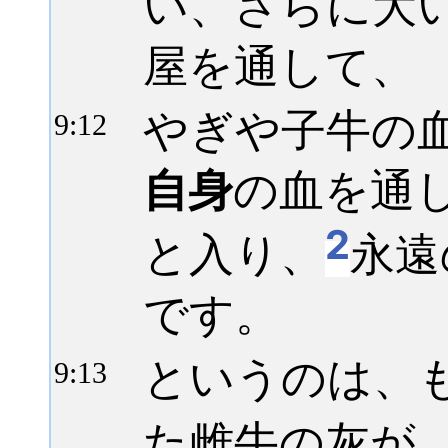
い、さらに大
屋を通して、
やぎや子牛の
9:
12
自身
の血を通
2
と入り、
永遠
です。
というのは、
9:
13
た雌牛の灰が