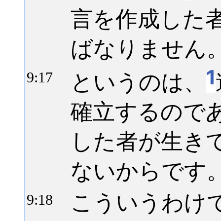
言を作成した
ばなりません
1
というのは、
9:
17
確立するので
した者が生き
ないからです
こういうわけ
9:
18