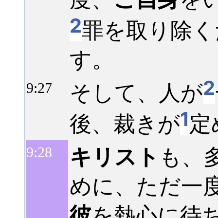
2
罪を取り除く
す。
2
そして、人が
9:
27
1
後、裁きが
定
キリスト
も、
9:
28
めに、ただ一
彼
を熱心に待