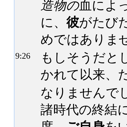
造物の
血によ
に、
彼
がたび
めではありま
もしそうだと
9:
26
かれて以来、
なりませんで
諸時代の終結
度、
ご自身
を