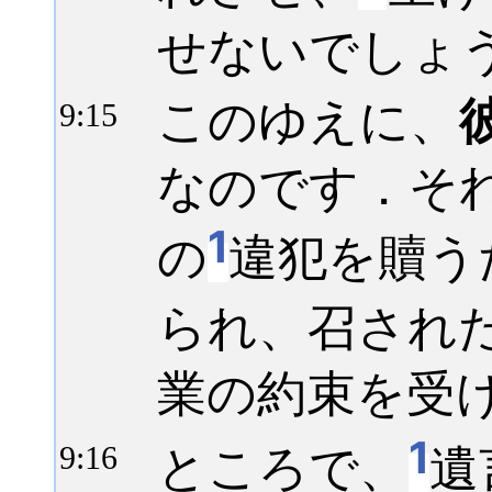
せないでしょ
このゆえに、
9:
15
なのです．そ
1
の
違犯を贖う
られ、召され
業の約束を受
1
ところで、
遺
9:
16