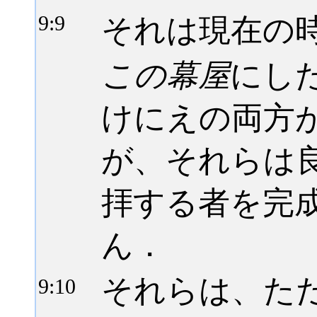
それは現在の
9:
9
この幕屋
にし
けにえの両方
が、それらは
拝する者を完
ん．
それらは、た
9:
10