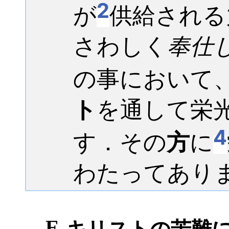
2
が
供給される
さわしく
奉仕
の事において
ト
を通して栄
4
す．その
方
に
わたってあり
E