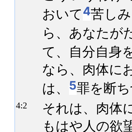
4
おいて
苦しみ
ら、あなたが
て、自分自身
なら、肉体に
5
は、
罪を断ち
それは、肉体
4:
2
もはや人の欲