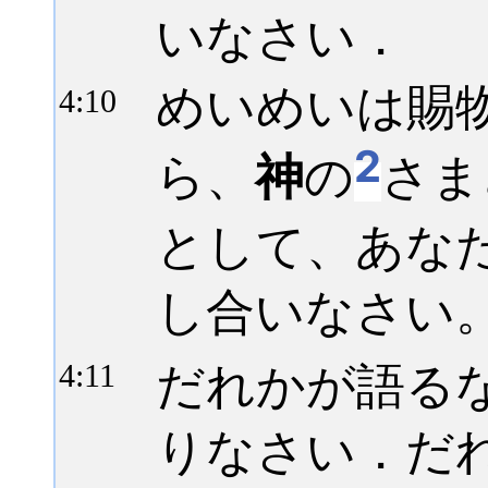
いなさい．
めいめいは賜
4:
10
2
ら、
神
の
さま
として、あな
し合いなさい
だれかが語る
4:
11
りなさい．だ