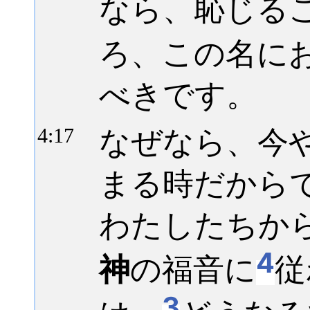
なら、恥じる
ろ、この名に
べきです。
なぜなら、今
4:
17
まる時だから
わたしたちか
4
神
の福音に
従
3