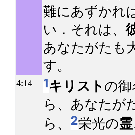
難にあずかれ
い．それは、
あなたがたも
す。
1
キリスト
の御
4:
14
ら、あなたが
2
ら、
栄光の
霊