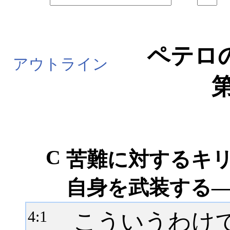
ペテロ
アウトライン
第
C
苦難に対するキ
自身を武装する――
こういうわけ
4:
1