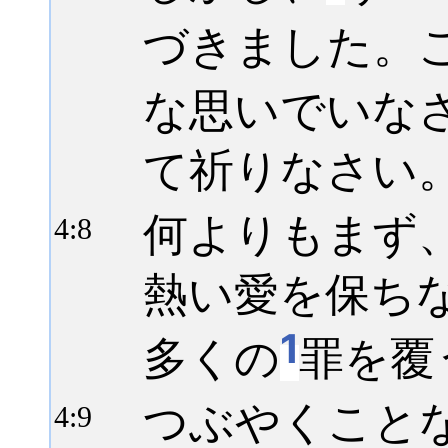
づきました。
な思いでいな
て祈りなさい
何よりもまず
4:
8
熱い愛を保ち
1
多くの
罪を覆
つぶやくこと
4:
9