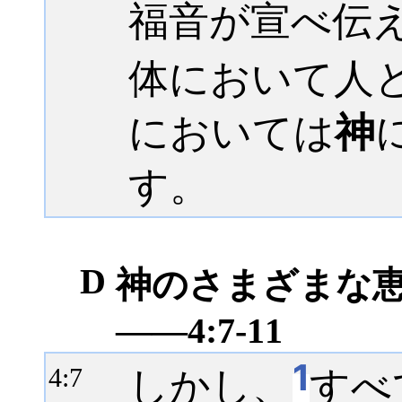
福音が宣べ伝
体において人
においては
神
す。
D
神のさまざまな
――4:7-11
1
しかし、
すべ
4:
7