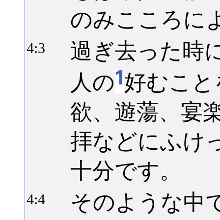
のみこころに
過ぎ去った時
4:
3
1
人の
好むこと
欲、遊蕩、宴
拝などにふけ
十分です。
そのような中
4:
4