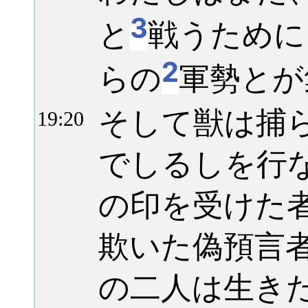
3
と
戦うために
2
らの
軍勢とが
そして獣は捕
19:
20
でしるしを行
の印を受けた
欺いた偽預言
の二人は生き