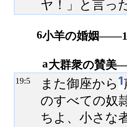
ヤ！」と言っ
6
小羊の婚姻――19:
a
大群衆の賛美――
1
また御座から
19:
5
のすべての奴
ちよ、小さな