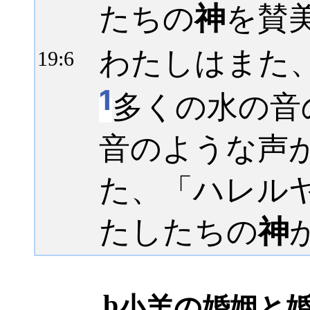
たちの
神
を賛
わたしはまた
19:
6
1
多くの水の音
音のような声
た、「ハレ
たしたちの
神
b
小羊の婚姻と婚