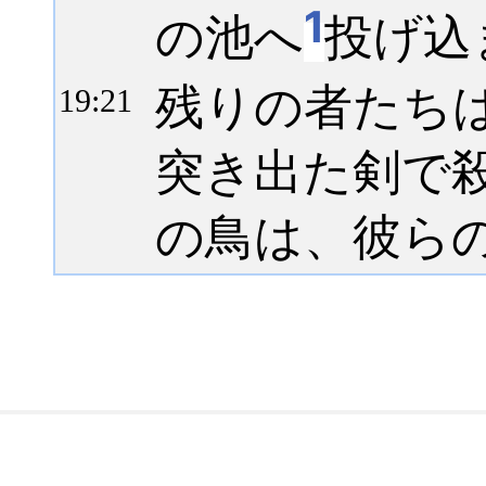
1
の池へ
投げ込
残りの者たち
19:
21
突き出た剣で
の鳥は、彼ら