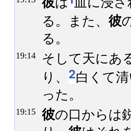
彼
は
血に浸さ
る。また、
彼
る。
そして天にあ
19:
14
2
り、
白くて清
った。
彼
の口からは
19:
15