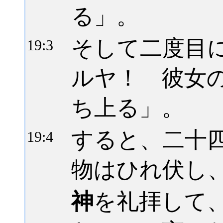
る」。
そして二度目
19:
3
ルヤ！ 彼女
ち上る」。
すると、二十
19:
4
物はひれ伏し
神
を礼拝して