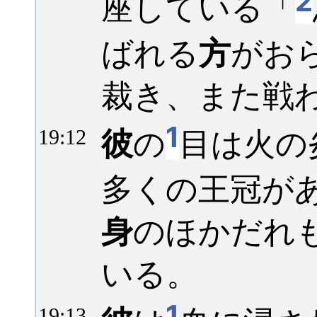
2
座している「
ばれる
方
がお
裁き、また戦
1
彼
の
目は火の
19:
12
多くの王冠が
身
のほかだれ
いる。
1
19:
13