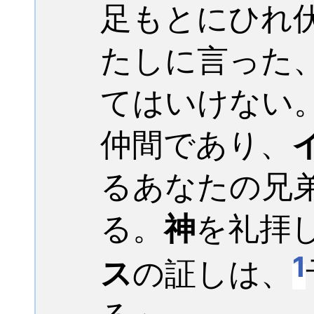
足もとにひれ
たしに言った
てはいけない
仲間であり、
るあなたの兄
る。
神
を礼拝
1
ス
の証しは、