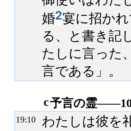
2
婚
宴に招かれ
る、と書き記
たしに言った
言である」。
c
予言の霊――1
わたしは彼を
19:
10