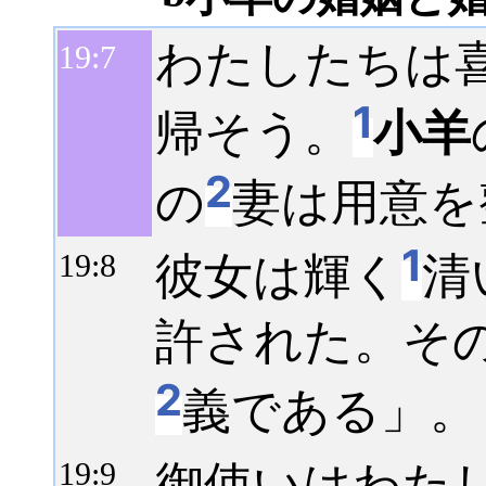
わたしたちは
19:
7
1
帰そう。
小羊
2
の
妻は用意を
1
彼女は輝く
清
19:
8
許された。そ
2
義である」。
御使いはわた
19:
9