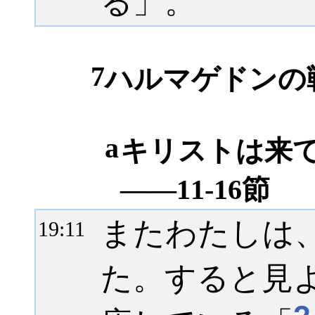
る」。
7
ハルマゲドンの戦い
a
キリストは来
――11-16節
またわたしは
19:
11
た。すると見