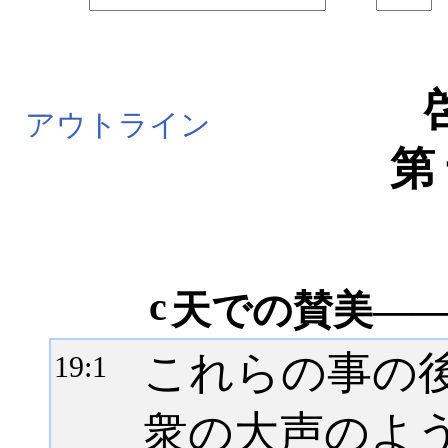
アウトライン
第
c
天での賛美――19
これらの事の
19:
1
衆の大声のよ