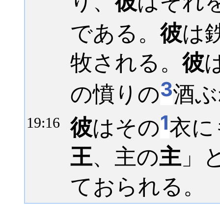
り、
彼
はそれ
である。
彼
は
牧される。
彼
3
の憤りの
酒ぶ
1
彼
はその
衣に
19:
16
王
、主の
主
」
ておられる。