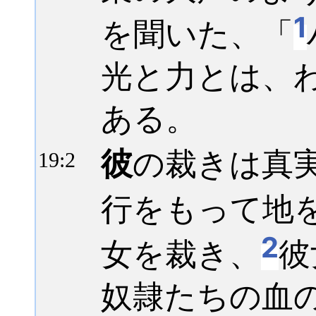
1
を聞いた、「
光と力とは、
ある。
彼
の裁きは真
19:
2
行をもって地
2
女を裁き、
彼
奴隷たちの血