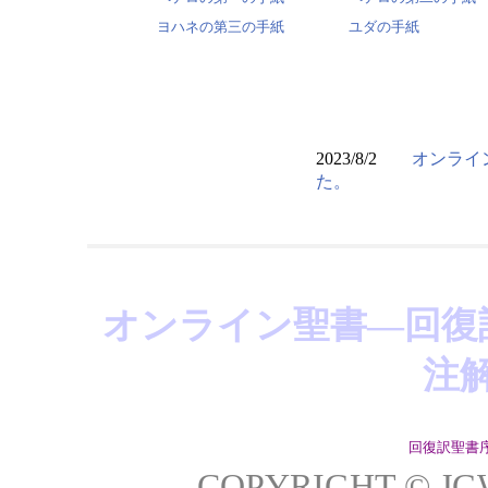
ヨハネの第三の手紙
ユダの手紙
2023/8/2
オンライ
た。
2018/7/11
モバイル
されました。
2018/6/19 ご
た。
オンライン聖書―回復
2017/3/2 ご利
注
た。
2009/8/11
更新履歴
2009/8/11
おすすめ
回復訳聖書
COPYRIGHT © J
2009/2/22
オンライン