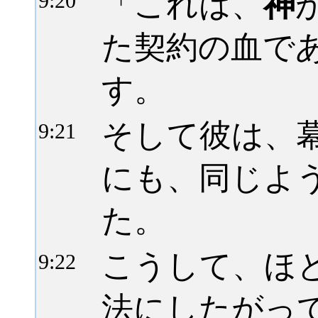
「これは、
神
9:
20
た契約の血で
す。
そして彼は、
9:
21
にも、同じよ
た。
こうして、ほ
9:
22
法にしたがっ