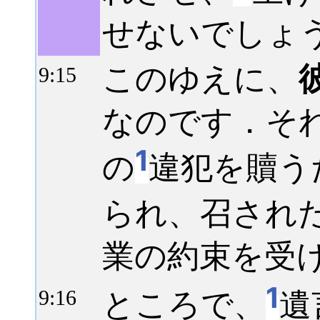
せないでしょ
このゆえに、
9:
15
なのです．そ
1
の
違犯を贖う
られ、召され
業の約束を受
1
ところで、
遺
9:
16