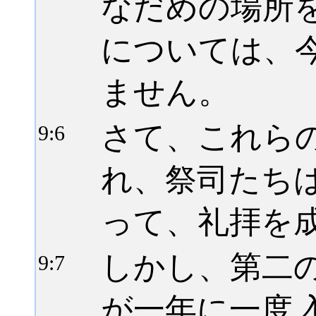
なだめの場所
については、
ません。
さて、これら
9:
6
れ、祭司たち
って、礼拝を
しかし、第二
9:
7
が一年に一度