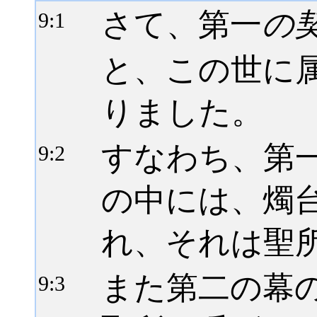
さて、第一
の
9:
1
と、この世に
りました。
すなわち、第
9:
2
の中には、燭
れ、それは聖
また第二の幕
9:
3