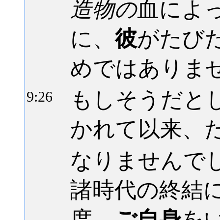
造物の
血によ
に、
彼
がたび
めではありま
もしそうだと
9:
26
かれて以来、
なりませんで
諸時代の終結
度、
ご自身
を