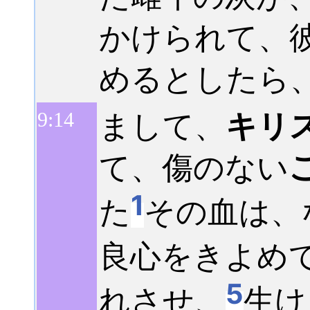
かけられて、
めるとしたら
まして、
キリ
9:
14
て、傷のない
1
た
その血は、
良心をきよめ
5
れさせ、
生け