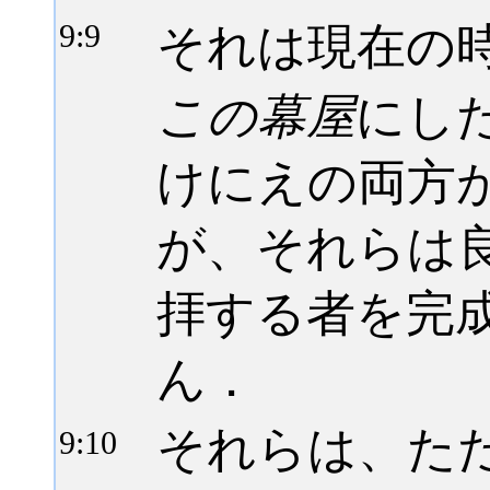
それは現在の
9:
9
この幕屋
にし
けにえの両方
が、それらは
拝する者を完
ん．
それらは、た
9:
10