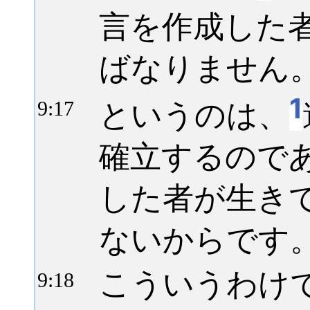
言を作成した
ばなりません
1
というのは、
9:
17
確立するので
した者が生き
ないからです
こういうわけ
9:
18