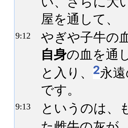
い、さらに大
屋を通して、
やぎや子牛の
9:
12
自身
の血を通
2
と入り、
永遠
です。
というのは、
9:
13
た雌牛の灰が