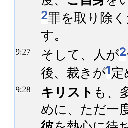
2
罪を取り除く
す。
2
そして、人が
9:
27
1
後、裁きが
定
キリスト
も、
9:
28
めに、ただ一
彼
を熱心に待