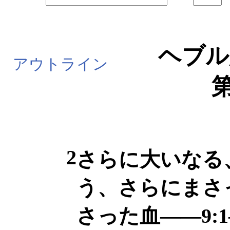
ヘブル
アウトライン
第
2
さらに大いなる
う、さらにまさ
さった血――9:1―