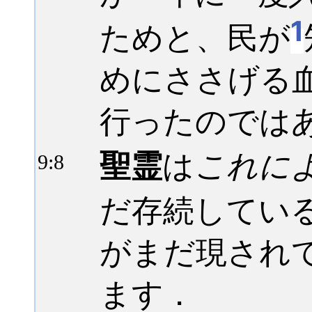
1
ためと、民が
めにささげる
行ったのでは
聖霊
は
これに
9:
8
だ存続してい
がまだ現され
ます．