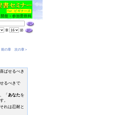
章
節
＜前の章
次の章＞
喜ばせるべき
せるべきで
、「
あなた
を
す。
それは忍耐と