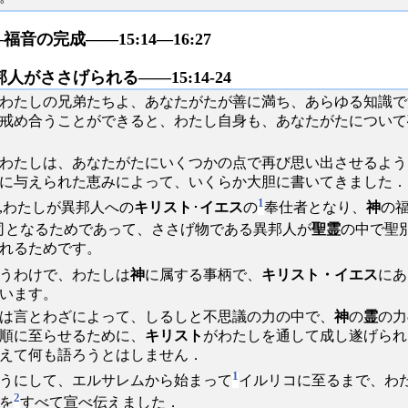
福音の完成――15:14―16:27
邦人がささげられる――15:14-24
わたしの兄弟たちよ、あなたがたが善に満ち、あらゆる知識で
戒め合うことができると、わたし自身も、あなたがたについて
わたしは、あなたがたにいくつかの点で再び思い出させるよう
に与えられた恵みによって、いくらか大胆に書いてきました．
1
,わたしが異邦人への
キリスト
･
イエス
の
奉仕者となり、
神
の
司となるためであって、ささげ物である異邦人が
聖霊
の中で聖
れるためです。
うわけで、わたしは
神
に属する事柄で、
キリスト・イエス
にあ
います。
は言とわざによって、しるしと不思議の力の中で、
神
の
霊
の力
順に至らせるために、
キリスト
がわたしを通して成し遂げられ
えて何も語ろうとはしません．
1
うにして、エルサレムから始まって
イルリコに至るまで、わ
2
を
すべて宣べ伝えました．