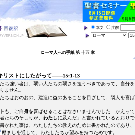
本文
注解
ローマ人への手紙 第 十五 章
キリストにしたがって――15:1-13
たち強い者は、弱い人たちの弱さを担うべきであって、自分を
りません。
たちはおのおの、建造に益のあることを目ざして、隣人を喜ば
ト
も、
ご自身
を喜ばせることはなさいませんでした．かえって
者たちのそしりが、
わたし
に及んだ」と書かれているとおりで
書かれた事は、わたしたちの教えのために書かれたのであり、
1
励ましを通して、わたしたちが望みを持つためです。