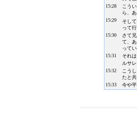
15:
28
こうい
ら、あ
15:
29
そして
って行
15:
30
さて兄
て、あ
ってい
15:
31
それは
ルサレ
15:
32
こうし
たと共
15:
33
今や平