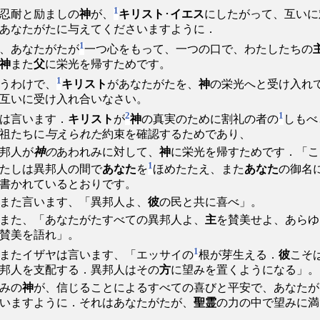
1
忍耐と励ましの
神
が、
キリスト
･
イエス
にしたがって、互いに
あなたがたに与えてくださいますように．
1
、あなたがたが
一つ心をもって、一つの口で、わたしたちの
神
また
父
に栄光を帰すためです。
1
うわけで、
キリスト
があなたがたを、
神
の栄光へと受け入れ
互いに受け入れ合いなさい。
2
1
は言います．
キリスト
が
神
の真実のために割礼の者の
しもべ
祖たちに
与えられた
約束を確認するためであり、
邦人が
神
の
あわれみに対して、
神
に栄光を帰すためです．「こ
1
たしは異邦人の間で
あなた
を
ほめたたえ、また
あなた
の御名
書かれているとおりです。
また言います、「異邦人よ、
彼
の民と共に喜べ」。
また、「あなたがたすべての異邦人よ、
主
を賛美せよ、あらゆ
賛美を語れ」。
1
またイザヤは言います、「エッサイの
根が芽生える．
彼
こそ
邦人を支配する．異邦人はその
方
に望みを置くようになる」。
みの
神
が、信じることによるすべての喜びと平安で、あなたが
いますように．それはあなたがたが、
聖霊
の力の中で望みに満
。