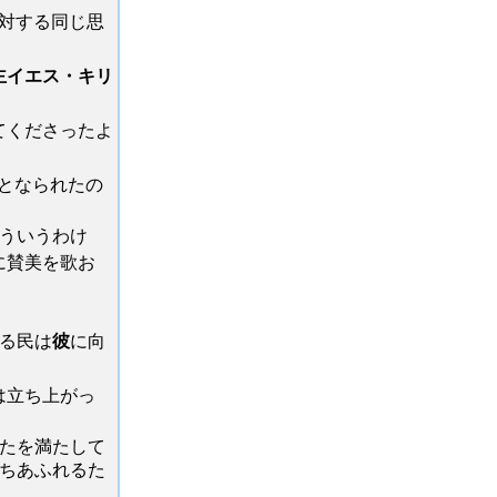
対する同じ思
主イエス・キリ
てくださったよ
となられたの
ういうわけ
に賛美を歌お
る民は
彼
に向
は立ち上がっ
たを満たして
ちあふれるた