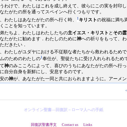
うわけで、わたしはこれを成し終えて、彼らにこの実を封印し
なたがたの所を通ってスペインへ行くつもりです。
1
、わたしはあなたがたの所へ行く時、
キリスト
の祝福に満ち
くことを知っています。
弟たちよ、わたしはわたしたちの
主イエス・キリスト
と
その霊
なたがたに勧めます．わたしのために
神
への祈りをもって、わ
ただきたい．
、わたしがユダヤにおける不従順な者たちから救われるためで
1
ムのためのわたしの
奉仕が、聖徒たちに受け入れられるため
て
神
のみこころによって、喜びのうちにあなたがたの所へ行っ
に自分自身を新鮮にし、安息するのです。
安の
神
が、あなたがた一同と共におられますように。アーメン
オンライン聖書―回復訳－ローマ人への手紙
回復訳聖書序文
Contact us
Links