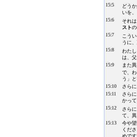
15:
5
どうか
いを、
15:
6
それは
スト
の
15:
7
こうい
うに、
15:
8
わたし
は、父
15:
9
また異
で、わ
う」と
15:
10
さらに
15:
11
さらに
かって
15:
12
さらに
て、異
15:
13
今や望
くださ
めです