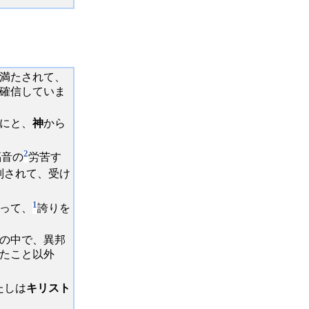
満たされて、
確信していま
にと、
神
から
2
福音の
労苦す
別されて、受け
1
って、
誇りを
の中で、異邦
たこと以外
たしは
キリスト