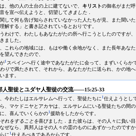
は、他の人の土台の上に建てないで、
キリスト
の御名がまだ呼
音を宣べ伝えようと、切望して
きました
．
関して何も告げ知らされていなかった人たちが見、また聞いた
理解する」と書き記されているとおりです。
うわけで、わたしもあなたがたの所へ行こうとしたのですが、
きました。
、これらの地域には、もはや働く余地がなく、また長年あなた
を望んできたので、
1
が
スペインへ行く途中であなたがたに会って、まずいくらか
わり
で満たされて、それから、あなたがたに送られ、かの地へ
います。
邦人聖徒とユダヤ人聖徒の交流――15:25-33
1
、今わたしはエルサレムへ行って、聖徒たちに
仕えようとし
ら、マケドニヤとアカヤは、エルサレムにいる聖徒たちの間の
1
に、喜んでいくらかの
援助をしたからです。
それをすることを
喜びました．また彼らは、その人々に負い目
なぜなら、異邦人はその人々の霊のものにあずかったのですか
1
らに
仕えるべきであるからです。