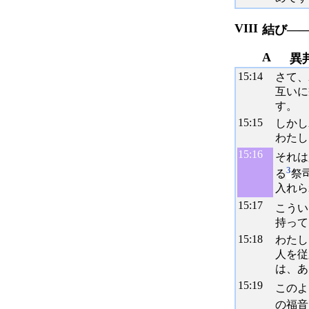
VIII
結び――
A
異
15:
14
さて、
互いに
す。
15:
15
しかし
わたし
15:
16
それは
3
る
祭
入れら
15:
17
こうい
持って
15:
18
わたし
人を従
は、あ
15:
19
このよ
の福音