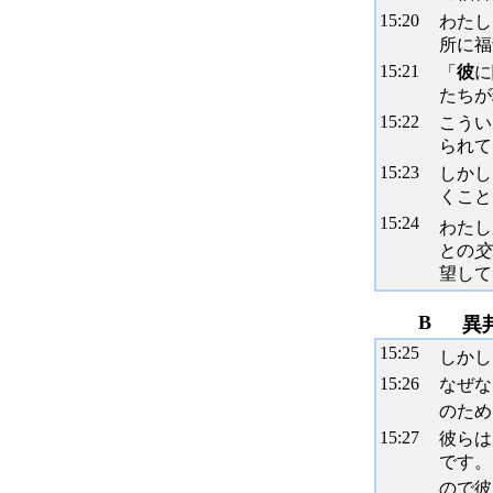
15:
20
わたし
所に福
15:
21
「
彼
に
たちが
15:
22
こうい
られて
15:
23
しかし
くこと
15:
24
わたし
との
交
望して
B
異
15:
25
しかし
15:
26
なぜな
のため
15:
27
彼らは
です。
ので彼