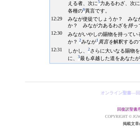
5
える者、次に
力あるわざ、次に
9
各種の
異言です。
12:
29
みなが使徒でしょうか？ みな
か？ みなが力あるわざを
持っ
12:
30
みながいやしの賜物を持ってい
2
1
か？
みなが
異言を
解釈するの
12:
31
2
しかし、
さらに大いなる賜物を
3
に、
最も卓越した道をあなたが
オンライン聖書―回
回復訳聖書
COPYRIGHT © JGW
掲載文章