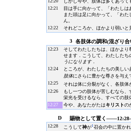
12:
20
しかし今や、肢体は多くあって
12:
21
目は手に向かって、「わたしは
また頭は足に向かって、「わた
ん。
12:
22
それどころか、ほかより弱いと
3
各肢体の調和(混ざり合い)
12:
23
そしてわたしたちは、ほかより
せます．こうして、わたしたち
うになります
．
12:
24
ところが、わたしたちの美しい
肢体
にさらに豊かな尊さを与え
12:
25
それは体に分裂がなく、各肢体
12:
26
もし一つの肢体が苦しむなら、
栄光を受けるなら、すべての肢
12:
27
今や、あなたがたは
キリスト
の
D
賜物として置く――12:28-
12:
28
1
こうして
神
が
召会の中に置かれ