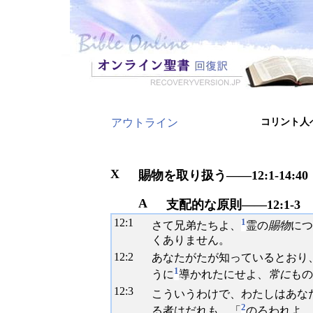
アウトライン
コリント人へ
X
賜物を取り扱う――12:1-14:40
A
支配的な原則――12:1-3
12:
1
1
さて兄弟たちよ、
霊の
賜物
につ
くありません。
12:
2
あなたがたが知っているとおり
1
うに
導かれたにせよ、
常に
もの
12:
3
こういうわけで、わたしはあな
2
る者はだれも、「
のろわれよ、