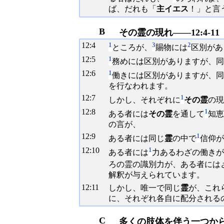
ば、だれも「
主イエス
！」と言
B
その霊の現れ――12:4-11
12:
4
1
3
2
ところが、
賜物には
区別があ
12:
5
1
務めには区別がありますが、同
12:
6
1
働きには区別がありますが、同
を行なわれます。
12:
7
1
しかし、それぞれに
その霊
の現
12:
8
1
ある者には
その霊
を通して
知恵
の言が、
12:
9
1
ある者には同じ
霊
の中で
信仰が
12:
10
1
ある者には
力あるわざの働きが
ろの霊の識別力が、ある者には
解釈が与えられています。
12:
11
しかし、唯一で同じ
霊
が、これ
に、それぞれ各自に配分される
C
多くの肢体を伴う一つからだ―