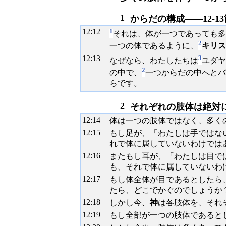
1
からだの構成――12-13
12:
12
1
それは、体が一つであっても多
2
一つの体であるように、
キリス
12:
13
3
なぜなら、わたしたちは
ユダヤ
2
の中で、
一つからだの中へとバ
らです。
2
それぞれの肢体は絶対に
12:
14
体は一つの肢体ではなく、多く
12:
15
もし足が、「わたしは手ではな
れで体に属していないわけでは
12:
16
またもし耳が、「わたしは目で
も、それで体に属していないわ
12:
17
もし体全体が目であるとしたら
たら、どこでかぐのでしょうか
12:
18
しかし今、
神
は各肢体を、それ
12:
19
もし全部が一つの肢体であると