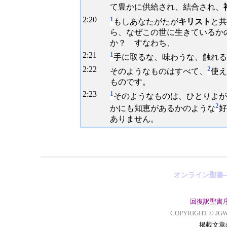
て豊かに供給され、結合され、
2:
20
1
もしあなたがたが
キリスト
と共
ら、なぜこの世に生きているか
か？ すなわち、
2:
21
1
手に取るな、味わうな、触れる
2:
22
2
そのようなものはすべて、
使え
ものです。
2:
23
1
そのようなものは、ひとりよが
2
かにも知恵があるかのような
好
ありません。
オンライン聖書
回復訳聖書
COPYRIGHT © JGW
掲載文章