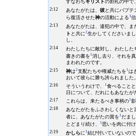
すなわち
キリスト
の割礼の中で
2:
12
あなたがたは、
彼
と共にバプテ
3
ら復活させた
神
の活動による
信
2:
13
あなたがたは、違犯の中で、ま
2
ト
と共に
生かしてくださいまし
し、
2:
14
わたしたちに敵対し、わたした
1
書きの書を
消し去り、それを真
まわれたのです。
2:
15
2
1
神
は
支配たちや権威たちを
は
おいて彼らに勝ち誇られました
2:
16
1
そういうわけで、
食べることと
日について、だれにもあなたが
2:
17
1
これらは、来たるべき事柄の
影
2:
18
あなたがたをふさわしくないと
1
者に、あなたがたの賞を
だまし
5
とどまり続け、
思いを肉に付け
2:
19
1
かしら
に
結び付いていないので