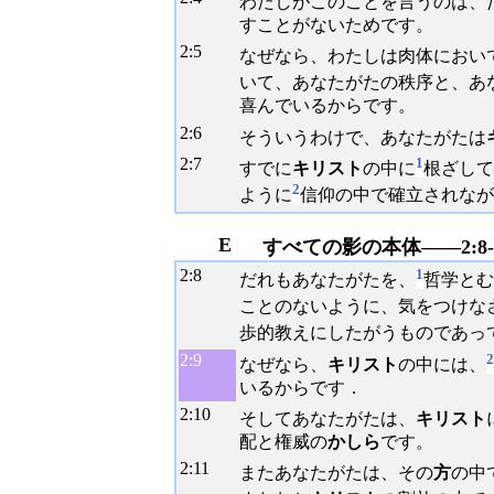
わたしがこのことを言うのは、
すことがないためです。
2:
5
なぜなら、わたしは肉体におい
いて、あなたがたの秩序と、あ
喜んでいるからです。
2:
6
そういうわけで、あなたがたは
2:
7
1
すでに
キリスト
の中に
根ざして
2
ように
信仰の中で確立されなが
E
すべての影の本体――2:8-
2:
8
1
だれもあなたがたを、
哲学とむ
ことのないように、気をつけな
歩的教えにしたがうものであっ
2:
9
2
なぜなら、
キリスト
の中には、
いるからです．
2:
10
そしてあなたがたは、
キリスト
配と権威の
かしら
です。
2:
11
またあなたがたは、その
方
の中