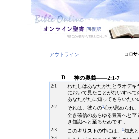
アウトライン
コロサ
D
神の奥義――2:1-7
2:
1
わたしはあなたがたとラオデキ
において見たことがないすべて
あなたがたに知ってもらいたい
2:
2
1
それは、彼らの
心が慰められ、
全き確信のあらゆる豊富へと至
き知識へと至るためです．
2:
3
1
この
キリスト
の中には、
知恵と
2:
4