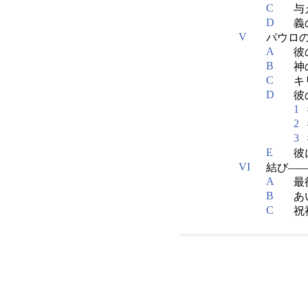
C
与
D
義
V
パウロの
A
彼
B
神
C
キ
D
彼
1
2
3
E
彼
VI
結び――13
A
最
B
あ
C
祝