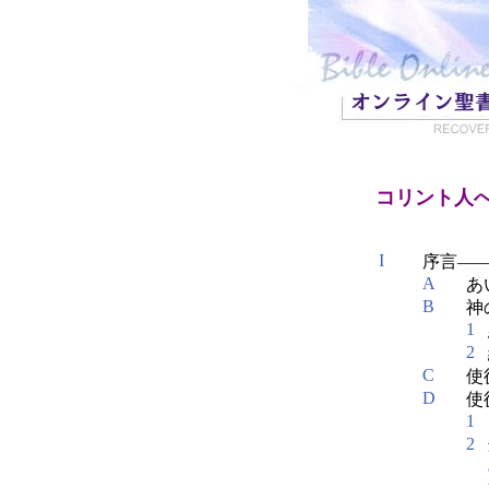
コリント人
I
序言――1:
A
あ
B
神
1
2
C
使
D
使
1
2