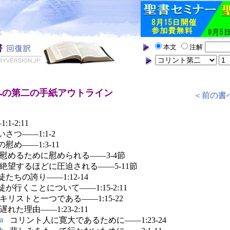
本文
注解
への第二の手紙アウトライン
＜前の書
1-2:11
いさつ――1:1-2
の慰め――1:3-11
慰めるために慰められる――3-4節
絶望するほどに圧迫される――5-11節
徒たちの誇り――1:12-14
徒が行くことについて――1:15-2:11
キリストと一つである――1:15-22
遅れた理由――1:23-2:11
a
コリント人に寛大であるために――1:23-24