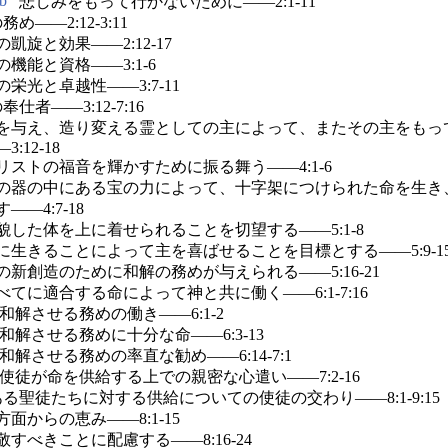
b
悲しみをもって行かないために――2:1-11
め――2:12-3:11
の凱旋と効果――2:12-17
の機能と資格――3:1-6
の栄光と卓越性――3:7-11
仕者――3:12-7:16
を与え、造り変える霊としての主によって、またその主をもっ
3:12-18
リストの福音を輝かすために振る舞う――4:1-6
の器の中にある宝の力によって、十字架につけられた命を生き
――4:7-18
貌した体を上に着せられることを切望する――5:1-8
に生きることによって主を喜ばせることを目標とする――5:9-1
の新創造のために和解の務めが与えられる――5:16-21
べてに適合する命によって神と共に働く――6:1-7:16
和解させる務めの働き――6:1-2
和解させる務めに十分な命――6:3-13
和解させる務めの率直な勧め――6:14-7:1
使徒が命を供給する上での親密な心遣い――7:2-16
る聖徒たちに対する供給についての使徒の交わり――8:1-9:15
方面からの恵み――8:1-15
敬すべきことに配慮する――8:16-24