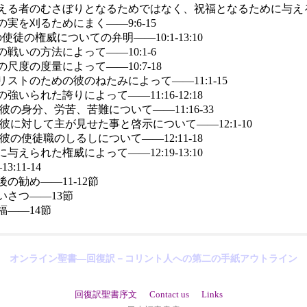
える者のむさぼりとなるためではなく、祝福となるために与える―
の実を刈るためにまく――9:6-15
使徒の権威についての弁明――10:1-13:10
の戦いの方法によって――10:1-6
の尺度の度量によって――10:7-18
リストのための彼のねたみによって――11:1-15
の強いられた誇りによって――11:16-12:18
彼の身分、労苦、苦難について――11:16-33
彼に対して主が見せた事と啓示について――12:1-10
彼の使徒職のしるしについて――12:11-18
に与えられた権威によって――12:19-13:10
:11-14
後の勧め――11-12節
いさつ――13節
福――14節
オンライン聖書―回復訳－コリント人への第二の手紙アウトライン
回復訳聖書序文
Contact us
Links