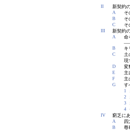
II
新契約の務
A
そ
B
そ
C
そ
III
新契約の奉
A
命
――
B
キ
C
土
現す
D
変
E
主
F
主
G
す
1
2
3
4
IV
窮乏にあ
A
四
B
尊