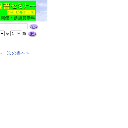
章
節
へ
次の書へ＞